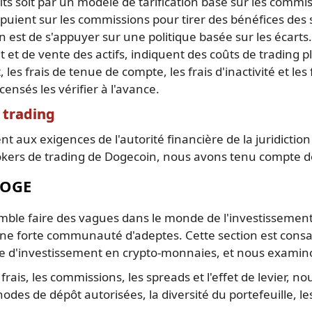
ts soit par un modèle de tarification basé sur les commi
ppuient sur les commissions pour tirer des bénéfices des s
n est de s'appuyer sur une politique basée sur les écarts
at et de vente des actifs, indiquent des coûts de trading pl
les frais de tenue de compte, les frais d'inactivité et les 
censés les vérifier à l'avance.
 trading
 aux exigences de l'autorité financière de la juridiction 
brokers de trading de Dogecoin, nous avons tenu compte d
DOGE
emble faire des vagues dans le monde de l'investissemen
une forte communauté d'adeptes. Cette section est consa
lle d'investissement en crypto-monnaies, et nous examino
ais, les commissions, les spreads et l'effet de levier, n
des de dépôt autorisées, la diversité du portefeuille, le