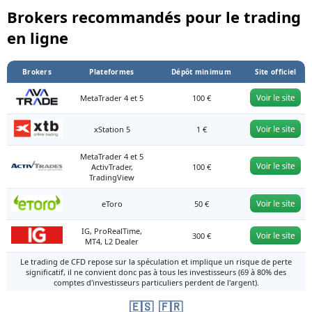
Brokers recommandés pour le trading
en ligne
Brokers
Plateformes
Dépôt minimum
Site officiel
MetaTrader 4 et 5
100 €
xStation 5
1 €
MetaTrader 4 et 5
ActivTrader,
100 €
TradingView
eToro
50 €
IG, ProRealTime,
300 €
MT4, L2 Dealer
Le trading de CFD repose sur la spéculation et implique un risque de perte
significatif, il ne convient donc pas à tous les investisseurs (69 à 80% des
comptes d'investisseurs particuliers perdent de l'argent).
🇪🇸
🇫🇷