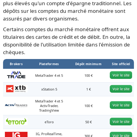
plus élevés qu'un compte d'épargne traditionnel. Les
dépôts sur les comptes du marché monétaire sont
assurés par divers organismes.
Certains comptes du marché monétaire offrent aux
titulaires des cartes de crédit et de débit. En outre, la
disponibilité de l'utilisation limitée dans l'émission de
chèques.
Brokers
Plateformes
Dépôt minimum
Site officiel
MetaTrader 4 et 5
100 €
xStation 5
1 €
MetaTrader 4 et 5
ActivTrader,
100 €
TradingView
eToro
50 €
IG, ProRealTime,
300 €