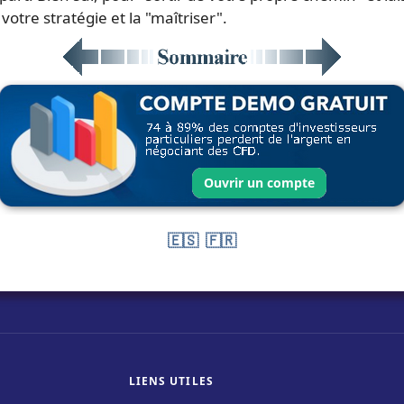
otre stratégie et la "maîtriser".
🇪🇸
🇫🇷
LIENS UTILES