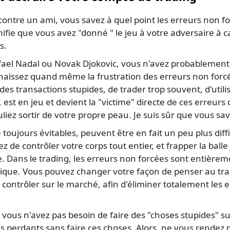
 contre un ami, vous savez à quel point les erreurs non f
ifie que vous avez "donné " le jeu à votre adversaire à 
s.
ael Nadal ou Novak Djokovic, vous n'avez probablement 
nnaissez quand même la frustration des erreurs non forcé
 des transactions stupides, de trader trop souvent, d'utili
est en jeu et devient la "victime" directe de ces erreurs
iez sortir de votre propre peau. Je suis sûr que vous save
toujours évitables, peuvent être en fait un peu plus diffi
 de contrôler votre corps tout entier, et frapper la balle
e. Dans le trading, les erreurs non forcées sont entièrem
gique. Vous pouvez changer votre façon de penser au trad
 contrôler sur le marché, afin d'éliminer totalement les 
a, vous n'avez pas besoin de faire des "choses stupides"
 perdants sans faire ces choses. Alors, ne vous rendez pas