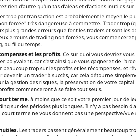
 rien d'autre qu'un tas d'aléas et d'actions inutiles sur l
er trop par transaction est probablement le moyen le plu
 non forcée" très dangereuse à commettre. Trader trop (q
x plus grandes erreurs que font les traders et sont les de
eux erreurs de trading non forcées, vous commencerez p
, au fil du temps.
compenses et les profits
. Ce sur quoi vous devriez vous
r polyvalent, car c'est ainsi que vous gagnerez de l'arg
eaucoup trop sur les profits et les récompenses, et rêven
r devenir un trader à succès, car cela détourne simplem
 la gestion des risques, la préservation de votre capital 
profits commenceront à se faire tout seuls.
court terme
. à moins que ce soit votre premier jour de l
rading sur des périodes plus longues. Il n'y a pas besoin
 court terme ne vous donnent pas une perspective/vue sig
nutiles.
Les traders passent généralement beaucoup trop