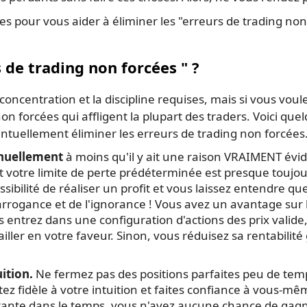
ues pour vous aider à éliminer les "erreurs de trading no
 de trading non forcées " ?
la concentration et la discipline requises, mais si vous vo
on forcées qui affligent la plupart des traders. Voici qu
ntuellement éliminer les erreurs de trading non forcées
anuellement
à moins qu'il y ait une raison VRAIMENT évid
votre limite de perte prédéterminée est presque toujour
sibilité de réaliser un profit et vous laissez entendre qu
l'arrogance et de l'ignorance ! Vous avez un avantage sur 
us entrez dans une configuration d'actions des prix valide
ller en votre faveur. Sinon, vous réduisez sa rentabilité 
uition.
Ne fermez pas des positions parfaites peu de temps
 fidèle à votre intuition et faites confiance à vous-mêm
tante dans le temps, vous n'avez aucune chance de gagn