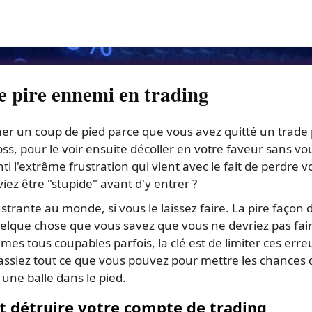
e pire ennemi en trading
er un coup de pied parce que vous avez quitté un trade
oss, pour le voir ensuite décoller en votre faveur sans vo
i l'extrême frustration qui vient avec le fait de perdre v
iez être "stupide" avant d'y entrer ?
ustrante au monde, si vous le laissez faire. La pire façon 
uelque chose que vous savez que vous ne devriez pas fai
 tous coupables parfois, la clé est de limiter ces erre
fassiez tout ce que vous pouvez pour mettre les chances 
 une balle dans le pied.
t détruire votre compte de trading