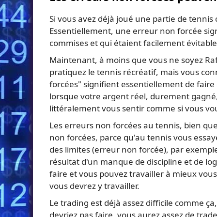
Si vous avez déjà joué une partie de tennis
Essentiellement, une erreur non forcée sign
commises et qui étaient facilement évitable
Maintenant, à moins que vous ne soyez Raf
pratiquez le tennis récréatif, mais vous co
forcées" signifient essentiellement de faire
lorsque votre argent réel, durement gagné, 
littéralement vous sentir comme si vous voul
Les erreurs non forcées au tennis, bien que 
non forcées, parce qu'au tennis vous essayez
des limites (erreur non forcée), par exempl
résultat d'un manque de discipline et de lo
faire et vous pouvez travailler à mieux vous
vous devrez y travailler.
Le trading est déjà assez difficile comme ç
devriez pas faire, vous aurez assez de trades