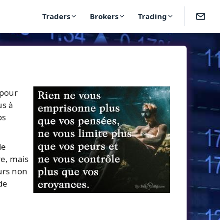
Traders
Brokers
Trading
 pour
us à
os
de
re, mais
urs non
de