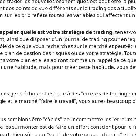
 de trader les nouvelles économiques est peut-être la plu
nt des points de vue différents sur le trading des actuali
on sur les prix reflète toutes les variables qui affectent 
appeler quelle est votre stratégie de trading
, tenez-vo
nt, ainsi que disposer d'un journal de trading pour enreg
rôle de ce que vous recherchez sur le marché et peut-êt
tre plan de gestion des risques ou de votre stratégie. To
ans votre plan et elles agiront comme un rappel de ce que
 une habitude, mais pour créer cette habitude, vous dev
rt des gens échouent est due à des "erreurs de trading no
gie et le marché "faire le travail", vous aurez beaucoup 
 semblons être "câblés" pour commettre les "erreurs n
e les surmonter est de faire un effort conscient pour le fai
rt. Bien sûr, pour "sortir de votre propre chemin" et laiss