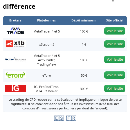
différence
Brokers
Plateformes
Dépôt minimum
Site officiel
MetaTrader 4 et 5
100 €
xStation 5
1 €
MetaTrader 4 et 5
ActivTrader,
100 €
TradingView
eToro
50 €
IG, ProRealTime,
300 €
MT4, L2 Dealer
Le trading de CFD repose sur la spéculation et implique un risque de perte
significatif, il ne convient donc pas à tous les investisseurs (69 à 80% des
comptes d'investisseurs particuliers perdent de l'argent).
🇪🇸
🇫🇷