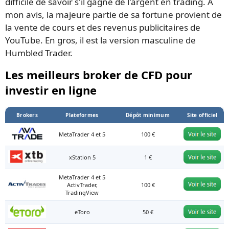
difficile de savoir s'il gagne de l'argent en trading. À
mon avis, la majeure partie de sa fortune provient de
la vente de cours et des revenus publicitaires de
YouTube. En gros, il est la version masculine de
Humbled Trader.
Les meilleurs broker de CFD pour
investir en ligne
Brokers
Plateformes
Dépôt minimum
Site officiel
MetaTrader 4 et 5
100 €
xStation 5
1 €
MetaTrader 4 et 5
ActivTrader,
100 €
TradingView
eToro
50 €