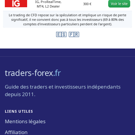
IG, ProRealTime,
300 €
MT4, L2 Dealer
Le trading de CFD repose sur la spéculation et implique un risque de perte
significatif, il ne convient donc pas à tous les investisseurs (69 à 80% des
comptes d'investisseurs particuliers perdent de l'argent).
🇪🇸
🇫🇷
traders-forex
.fr
Guide des traders et investisseurs indépendants
depuis 2011.
LIENS UTILES
Mentions légales
Affiliation