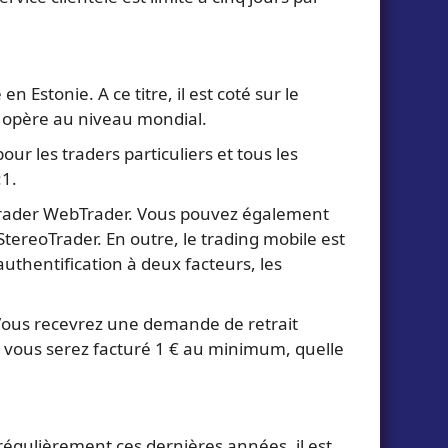
stonie. A ce titre, il est coté sur le
'il opère au niveau mondial.
ur les traders particuliers et tous les
:1.
aTrader WebTrader. Vous pouvez également
tereoTrader. En outre, le trading mobile est
uthentification à deux facteurs, les
%. Vous recevrez une demande de retrait
 et vous serez facturé 1 € au minimum, quelle
égulièrement ces dernières années, il est