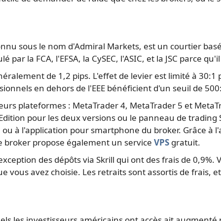
 sous le nom d'Admiral Markets, est un courtier basé en E
é par la FCA, l'EFSA, la CySEC, l'ASIC, et la JSC parce qu
alement de 1,2 pips. L'effet de levier est limité à 30:1 po
ssionnels en dehors de l'EEE bénéficient d'un seuil de 500
sieurs plateformes : MetaTrader 4, MetaTrader 5 et Met
ition pour les deux versions ou le panneau de trading S
ou à l'application pour smartphone du broker. Grâce à l'a
 Le broker propose également un service
VPS
gratuit.
l'exception des dépôts via Skrill qui ont des frais de 0,9
ue vous avez choisie. Les retraits sont assortis de frais,
ls les investisseurs américains ont accès ait augmenté r