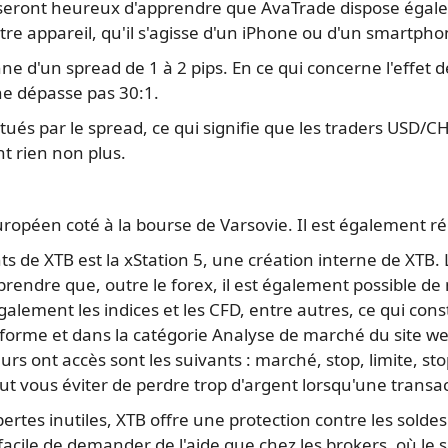
seront heureux d'apprendre que AvaTrade dispose égaleme
otre appareil, qu'il s'agisse d'un iPhone ou d'un smartph
 d'un spread de 1 à 2 pips. En ce qui concerne l'effet d
 ne dépasse pas 30:1.
tués par le spread, ce qui signifie que les traders USD/
nt rien non plus.
ropéen coté à la bourse de Varsovie. Il est également r
nts de XTB est la xStation 5, une création interne de XTB
rendre que, outre le forex, il est également possible de 
ment les indices et les CFD, entre autres, ce qui const
lateforme et dans la catégorie Analyse de marché du site 
s ont accès sont les suivants : marché, stop, limite, stop-l
peut vous éviter de perdre trop d'argent lorsqu'une trans
ertes inutiles, XTB offre une protection contre les soldes 
 facile de demander de l'aide que chez les brokers, où le se