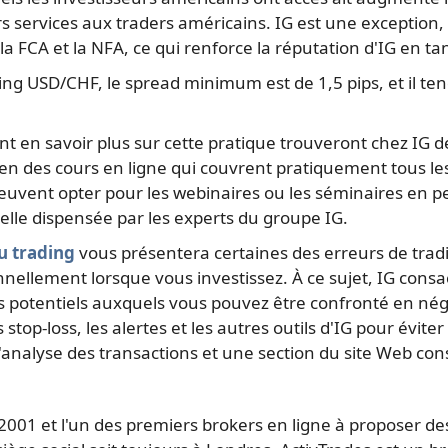
services aux traders américains. IG est une exception, et
a FCA et la NFA, ce qui renforce la réputation d'IG en tan
ading USD/CHF, le spread minimum est de 1,5 pips, et il t
 en savoir plus sur cette pratique trouveront chez IG de
 en des cours en ligne qui couvrent pratiquement tous le
euvent opter pour les webinaires ou les séminaires en pe
lle dispensée par les experts du groupe IG.
u trading
vous présentera certaines des erreurs de tradi
nellement lorsque vous investissez. À ce sujet, IG consa
s potentiels auxquels vous pouvez être confronté en négoc
s stop-loss, les alertes et les autres outils d'IG pour évi
analyse des transactions et une section du site Web consa
 2001 et l'un des premiers brokers en ligne à proposer d