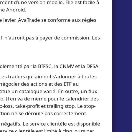
nt d'une version mobile. Elle est facile à
one Android.
e levier, AvaTrade se conforme aux règles
CHF n'auront pas à payer de commission. Les
églementé par la BIFSC, la CNMV et la DFSA
. Les traders qui aiment s'adonner à toutes
négocier des actions et des ETF au
itue un catalogue varié. En outre, un flux
web. Il en va de même pour le calendrier des
oss, take-profit et trailing stop. Le stop-
action ne se déroule pas correctement.
négatifs. Le service clientèle est disponible
rvice clientèle est limité à cinq jours par