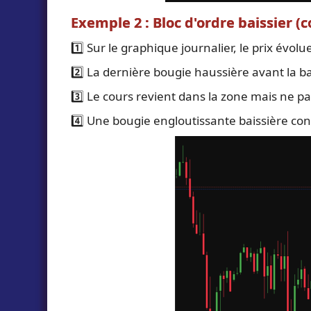
Exemple 2 : Bloc d'ordre baissier (
1️⃣ Sur le graphique journalier, le prix évol
2️⃣ La dernière bougie haussière avant la b
3️⃣ Le cours revient dans la zone mais ne pa
4️⃣ Une bougie engloutissante baissière conf