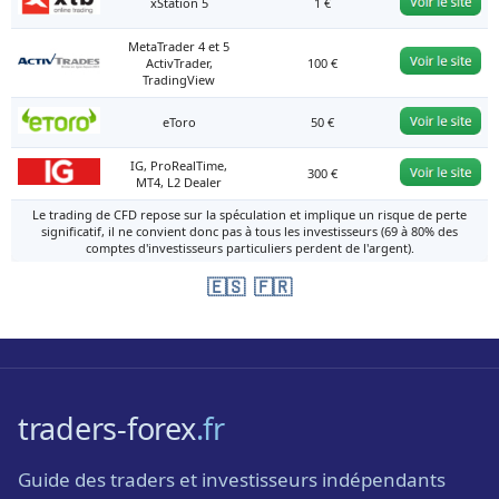
xStation 5
1 €
MetaTrader 4 et 5
ActivTrader,
100 €
TradingView
eToro
50 €
IG, ProRealTime,
300 €
MT4, L2 Dealer
Le trading de CFD repose sur la spéculation et implique un risque de perte
significatif, il ne convient donc pas à tous les investisseurs (69 à 80% des
comptes d'investisseurs particuliers perdent de l'argent).
🇪🇸
🇫🇷
traders-forex
.fr
Guide des traders et investisseurs indépendants